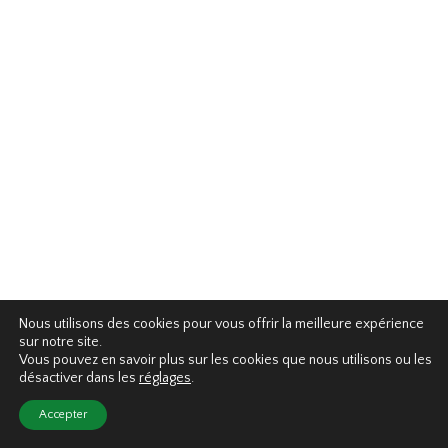
Nous utilisons des cookies pour vous offrir la meilleure expérience
sur notre site.
Vous pouvez en savoir plus sur les cookies que nous utilisons ou les
désactiver dans les
réglages
.
Accepter