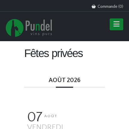
Commande (
0
)
Fêtes privées
AOÛT 2026
07
AOÛT
VENDREDI