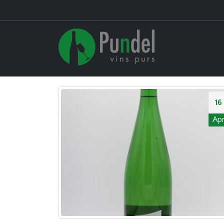
16
Ap