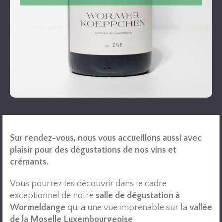
domine le vignoble et confère à ce lieu une aura
mystique qui se reflète dans ses célèbres vins.
Ce crémant exprime à la fois l’ambition
d’innovation […]
Decouvrir
Sur rendez-vous, nous vous accueillons aussi avec
plaisir pour des dégustations de nos vins et
crémants.
Vous pourrez les découvrir dans le cadre
exceptionnel de notre
salle de dégustation à
Wormeldange
qui a une vue imprenable sur la
vallée
de la Moselle Luxembourgeoise
.