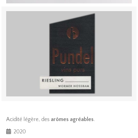
Acidité
légèr
e
,
des
arôme
s agréables
.
2020