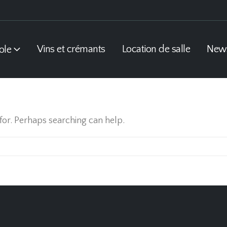
Vins et crémants
Location de salle
New
ole
for. Perhaps searching can help.