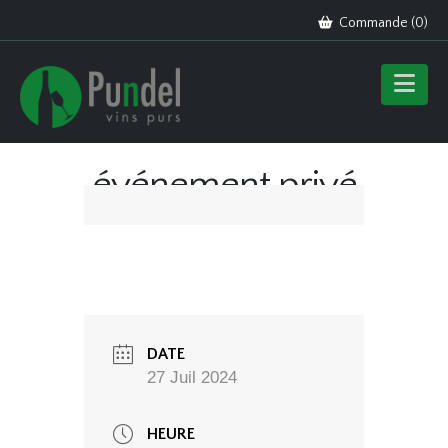
Commande (
0
)
événement privé
DATE
27 Juil 2024
HEURE