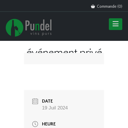
Commande (
0
)
événement privé
DATE
19 Juil 2024
HEURE