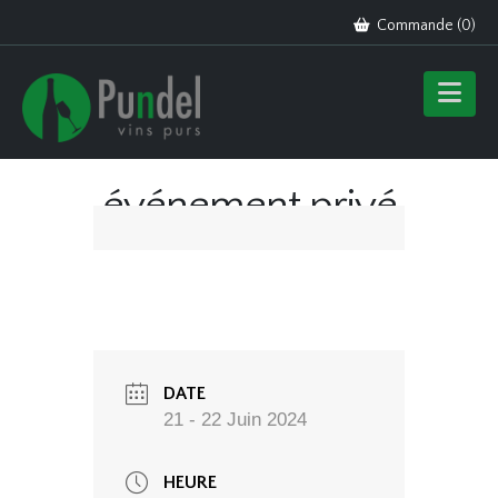
Commande (
0
)
événement privé
DATE
21 - 22 Juin 2024
HEURE