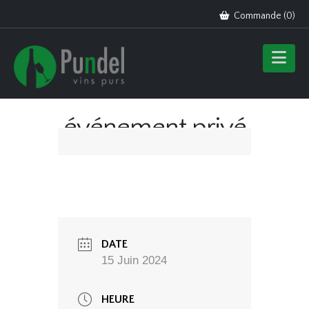
Commande (
0
)
événement privé
DATE
15 Juin 2024
HEURE