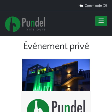
Commande (
0
)
Événement privé