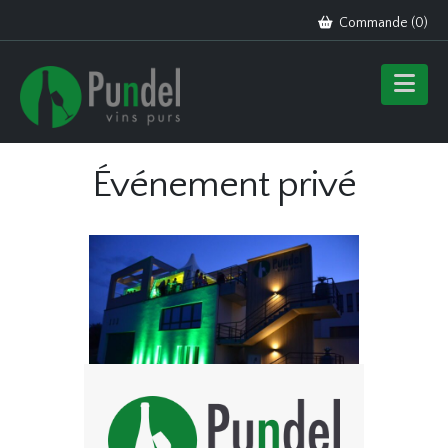
Commande (
0
)
Événement privé