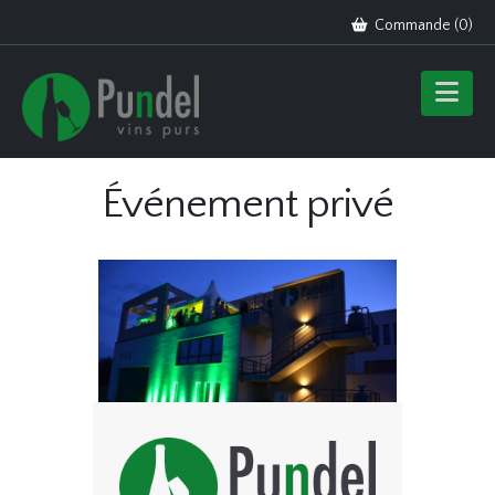
Commande (
0
)
Événement privé