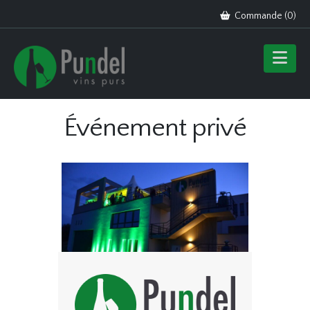
Commande (
0
)
Événement privé