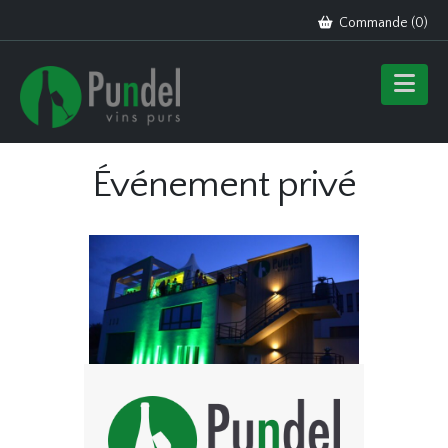
Commande (
0
)
Événement privé