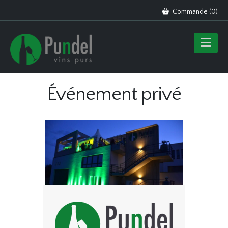
Commande (
0
)
Événement privé