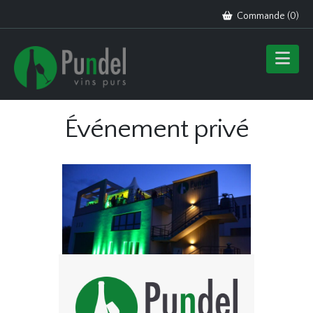
Commande (
0
)
Événement privé