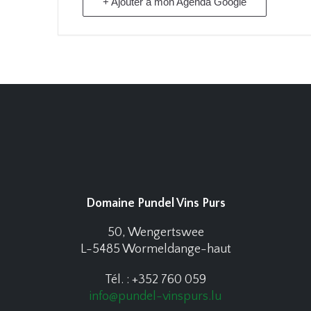
+ Ajouter à mon Agenda Google
Domaine Pundel Vins Purs
50, Wengertswee
L-5485 Wormeldange-haut
Tél. : +352 760 059
info@pundel-vinspurs.lu