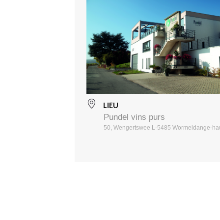
LIEU
Pundel vins purs
50, Wengertswee L-5485 Wormeldange-ha