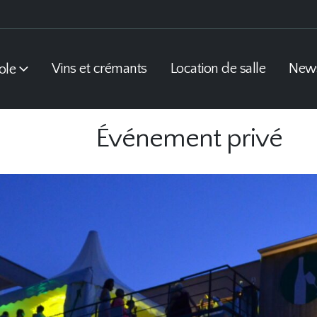
Vins et crémants
Location de salle
New
ole
Événement privé