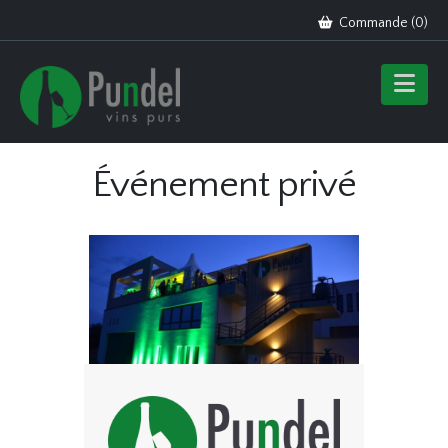
Commande (
0
)
Événement privé