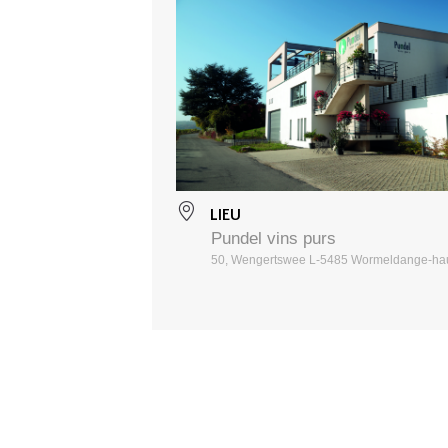
LIEU
Pundel vins purs
50, Wengertswee L-5485 Wormeldange-ha