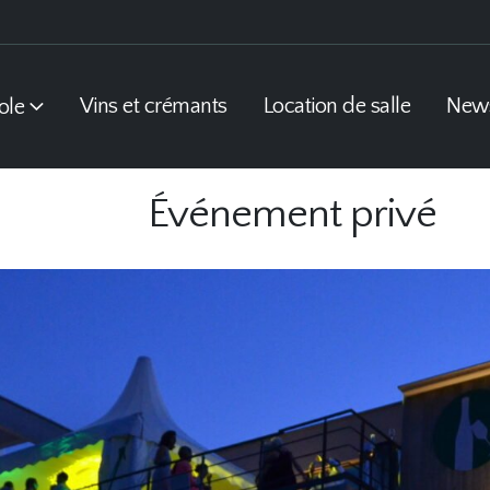
Vins et crémants
Location de salle
New
ole
Événement privé