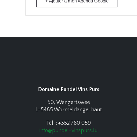
+ Ajouter à mon Agenda Google
Domaine Pundel Vins Purs
50, Wengertswee
L-5485 Wormeldange-haut
Tél. : +352 760 059
info@pundel-vinspurs.lu