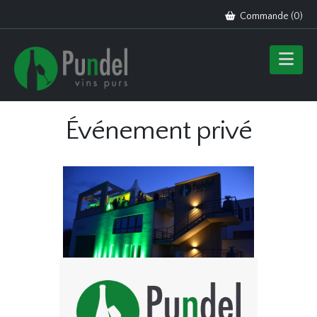
Commande (
0
)
Événement privé