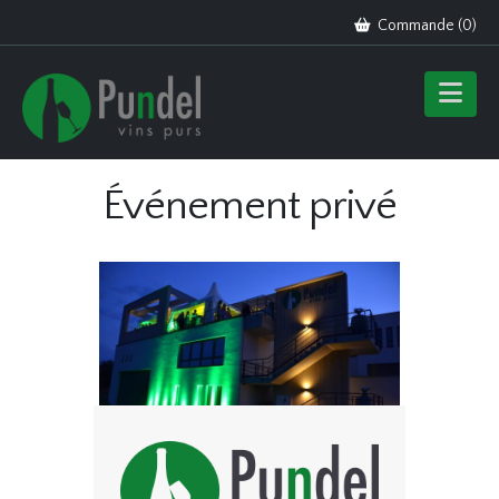
Commande (
0
)
Événement privé