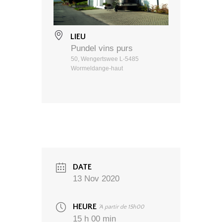
LIEU
Pundel vins purs
50, Wengertswee L-5485
Wormeldange-haut
DATE
13 Nov 2020
HEURE
'A partir de 15h00
15 h 00 min