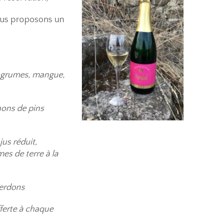
ous proposons un
 agrumes, mangue,
nons de pins
jus réduit,
s de terre à la
berdons
ferte à chaque