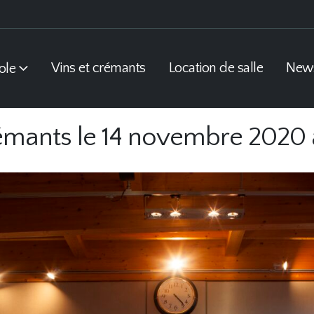
Vins et crémants
Location de salle
New
ole
rémants le 14 novembre 2020 