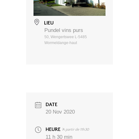
LIEU
Pundel vins purs
50, Wengertswee L-5485
Wormeldange-haut
DATE
20 Nov 2020
HEURE
'A partir de 11h30
11 h 30 min