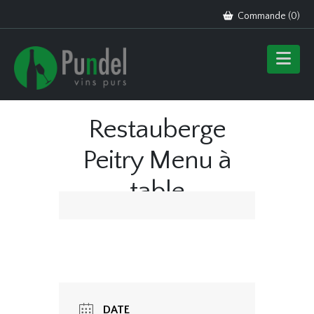
Commande (
0
)
Restauberge
Peitry Menu à
table
DATE