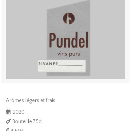
Arômes
léger
s
et frais
.
2020
Bouteille 75cl
4,60
€