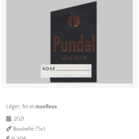
Léger, fin et
moelleux
.
2021
Bouteille 75cl
11,30
€