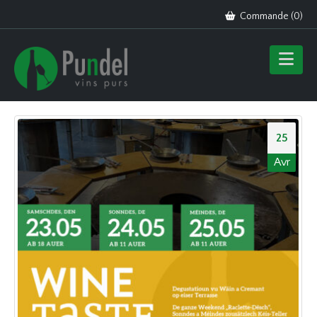
Commande (
0
)
25
Avr