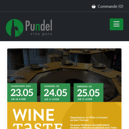
Commande (
0
)